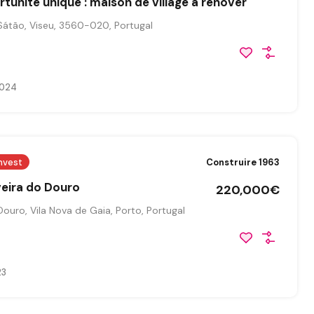
rtunité unique : maison de village à rénover
Sátão, Viseu, 3560-020, Portugal
024
nvest
Construire 1963
veira do Douro
220,000€
Douro, Vila Nova de Gaia, Porto, Portugal
23