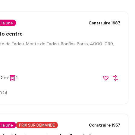
 la une
Construire 1987
to centre
e de Tadeu, Monte do Tadeu, Bonfim, Porto, 4000-099,
m²
92
1
024
 la une
PRIX SUR DEMANDE
Construire 1957