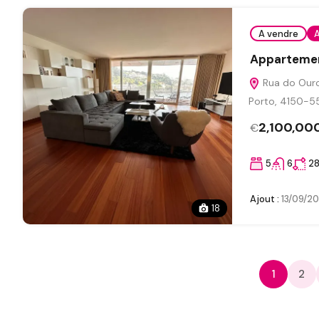
A vendre
A
Appartemen
Rua do Ouro
Porto, 4150-55
2,100,00
€
5
6
2
Ajout :
13/09/2
18
1
2