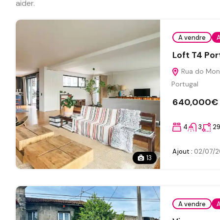
aider.
A vendre
A
Loft T4 Por
Rua do Mont
Portugal
640,000€
4
3
2
Ajout :
02/07/2
13
A vendre
A