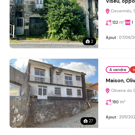
Viseu, oppo
Decermilo, 
m²
132
1
Ajout :
07/06/2
2
A vendre
I
Maison, Oli
Oliveira do 
m²
190
Ajout :
21/11/20
27