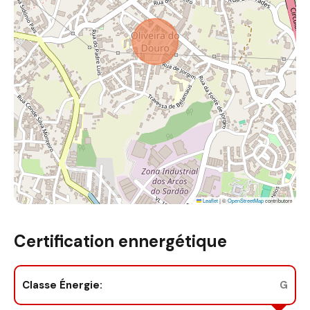
Leaflet
|
©
OpenStreetMap
contributors
Certification ennergétique
Classe Énergie:
G