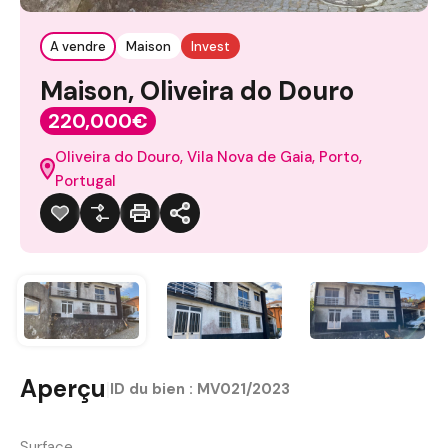
A vendre
Maison
Invest
Maison, Oliveira do Douro
220,000€
Oliveira do Douro, Vila Nova de Gaia, Porto,
Portugal
Aperçu
|
ID du bien :
MV021/2023
Surface