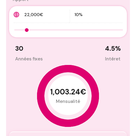
30
4.5
%
Années fixes
Intêret
1,003.24€
Mensualité