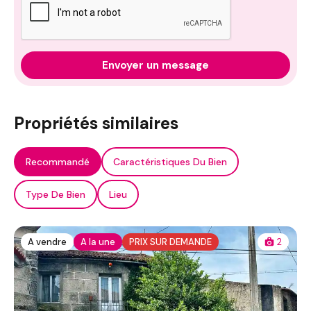
Envoyer un message
Propriétés similaires
Recommandé
Caractéristiques Du Bien
Type De Bien
Lieu
A vendre
A la une
PRIX SUR DEMANDE
2