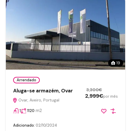
19
Arrendado
3,300€
Aluga-se armazém, Ovar
2,999€
por mês
Ovar, Aveiro, Portugal
m2
1
1120
Adicionado:
02/10/2024