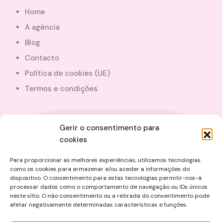
Home
A agência
Blog
Contacto
Política de cookies (UE)
Termos e condições
Gerir o consentimento para
+351 910 968 240
cookies
Para proporcionar as melhores experiências, utilizamos tecnologias
+351 910 968 240
como os cookies para armazenar e/ou aceder a informações do
dispositivo. O consentimento para estas tecnologias permitir-nos-á
info@alfimmobilier.com
processar dados como o comportamento de navegação ou IDs únicos
neste sítio. O não consentimento ou a retirada do consentimento pode
afetar negativamente determinadas características e funções.