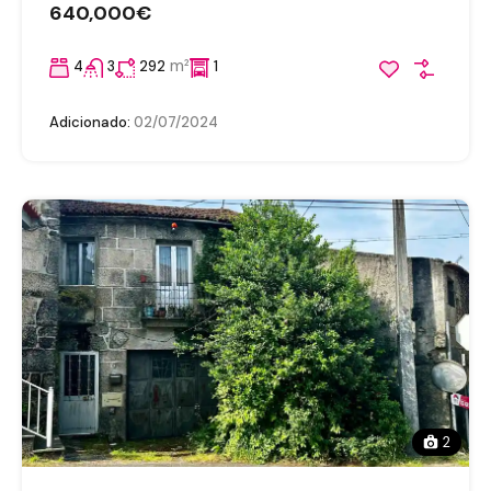
640,000€
m²
4
3
292
1
Adicionado:
02/07/2024
2